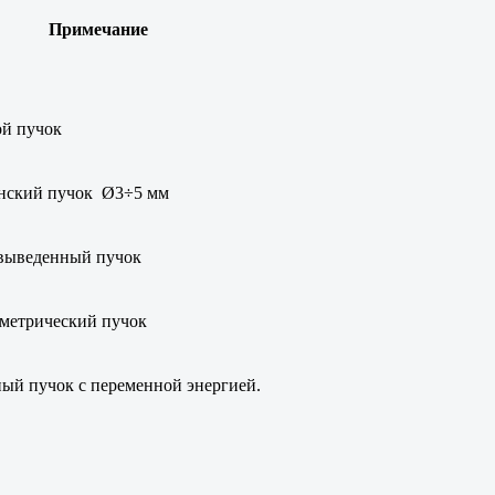
Примечание
й пучок
нский пучок Ø3÷5 мм
выведенный пучок
метрический пучок
ый пучок с переменной энергией.