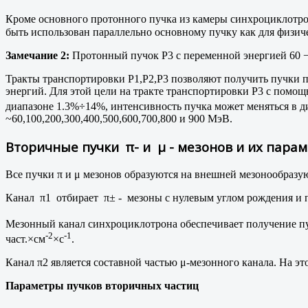
Кроме основного протонного пучка из камеры синхроциклотр
быть использован параллельно основному пучку как для физиче
Замечание 2:
Протонный пучок Р3 с переменной энергией 60 
Тракты транспортировки Р1,Р2,Р3 позволяют получить пучки п
энергий. Для этой цели на тракте транспортировки Р3 с помощ
диапазоне 1.3%÷14%, интенсивность пучка может меняться в д
~60,100,200,300,400,500,600,700,800 и 900 МэВ.
Вторичные пучки π
- и μ
- мезонов и их пара
Все пучки π и μ мезонов образуются на внешней мезонообразующ
Канал π1 отбирает π± - мезоны с нулевым углом рождения и 
Мезонный канал синхроциклотрона обеспечивает получение пуч
-2
-1
част.×см
×с
.
Канал π2 является составной частью μ-мезонного канала. На э
Параметры пучков вторичных частиц