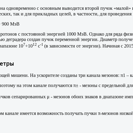
она одновременно с основным выводится второй пучок «малой» 
ских, так и для прикладных целей, в частности, для проведения
− 900 МэВ
ротонов с постоянной энергией 1000 МэВ. Однако для ряда физ
ью деградера создан пучок переменной энергии. Диаметр получен
7
12
-1
иапазоне 10
÷10
с
(в зависимости от энергии). Начиная с 2015
метры
ей мишени. На ускорителе созданы три канала мезонов: π1 – кан
поэтому на этом канале получаются π± - мезоны с предельной 
ков сепарированных μ - мезонов обоих знаков в диапазоне имп
том канале имеется возможность получать пучки π-мезонов низкой