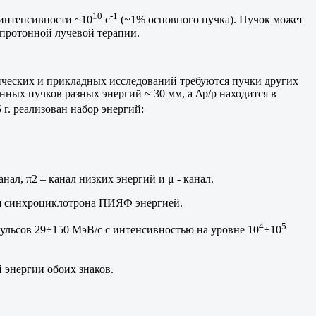
10
-1
интенсивности ~10
с
(~1% основного пучка). Пучок может
 протонной лучевой терапии.
ических и прикладных исследований требуются пучки других
ных пучков разных энергий ~ 30 мм, а Δр/р находится в
 г. реализован набор энергий:
ал, π2 – канал низких энергий и μ - канал.
для синхроциклотрона ПИЯФ энергией.
4
5
ульсов 29÷150 МэВ/c с интенсивностью на уровне 10
÷10
 энергии обоих знаков.