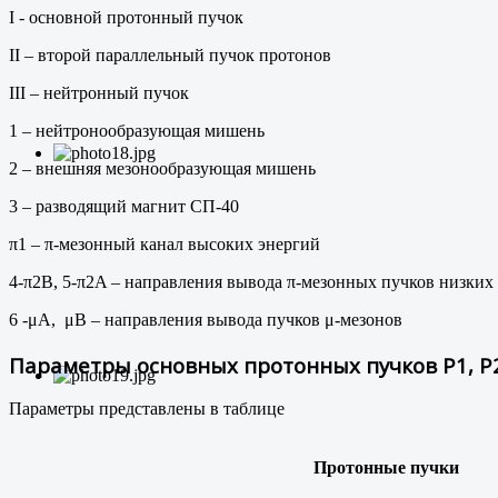
I - основной протонный пучок
II – второй параллельный пучок протонов
III – нейтронный пучок
1 – нейтронообразующая мишень
2 – внешняя мезонообразующая мишень
3 – разводящий магнит СП-40
π1 – π-мезонный канал высоких энергий
4-π2B, 5-π2A – направления вывода π-мезонных пучков низких
6 -μA, μB – направления вывода пучков μ-мезонов
Параметры основных протонных пучков Р1, Р2
Параметры представлены в таблице
Протонные пучки