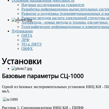
Основные направления деятельности
Научные исследования на ускорителе
Разработка информационно-вычислительных систем
Развитие и поддержка телекоммуникационных и вы
Развитие методов расчета электронной структуры 
Антарктида - новые методы и техника для научных
Голографические информационные и измерительны
Публикации
ОИТА
ЛРФ
УО и ЛФТУ
ОКФХ
Установки
Базовые параметры СЦ-1000
Одной из базовых экспериментальных установок НИЦ КИ - ПИ
мкА.
Рисунок 1. Синхроциклотрон НИЦ КИ – ПИЯФ