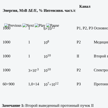
Канал
Энергия, МэВ
ΔЕ/Е, %
Интенсивн. част./с
12
1000
1
Р1, Р2, РЗ
Основно
6×10
8
1000
1
Р2
Медици
10
10
1000
1
II
Второй 
10
-3
10
1000
Р2
Спектро
3×10
10
7
12
60÷900
1,0÷14
РЗ
Протонн
10
÷10
Замечание 1:
Второй выведенный протонный пучок II