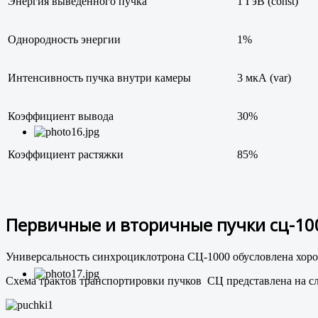
Энергия выведенного пучка
1 ГэВ (const)
Однородность энергии
1%
Интенсивность пучка внутри камеры
3 мкА (var)
Коэффициент вывода
30%
Коэффициент растяжки
85%
Первичные и вторичные пучки сц-10
Универсальность синхроциклотрона СЦ-1000 обусловлена хоро
Схема трактов транспортировки пучков СЦ представлена на с