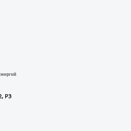
 энергий
, Р3