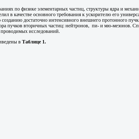
ниях по физике элементарных частиц, структуры ядра и механи
ил в качестве основного требования к ускорителю его универс
 созданию достаточно интенсивного внешнего протонного пуч
абора пучков вторичных частиц: нейтронов, пи- и мю-мезонов.
р проводимых исследований.
иведены в
Таблице 1.