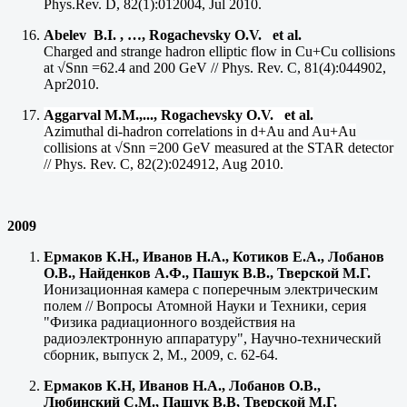
Phys.Rev. D, 82(1):012004, Jul 2010.
Abelev B.I. , …, Rogachevsky O.V. et al.
Charged and strange hadron elliptic flow in Cu+Cu collisions
at √Snn =62.4 and 200 GeV // Phys. Rev. C, 81(4):044902,
Apr2010.
Aggarval M.M.,..., Rogachevsky O.V. et al.
Azimuthal di-hadron correlations in d+Au and Au+Au
collisions at √Snn =200 GeV measured at the STAR detector
// Phys. Rev. C, 82(2):024912, Aug 2010.
2009
Ермаков К.Н., Иванов Н.А., Котиков Е.А., Лобанов
О.В., Найденков А.Ф., Пашук В.В., Тверской М.Г.
Ионизационная камера с поперечным электрическим
полем // Вопросы Атомной Науки и Техники, серия
"Физика радиационного воздействия на
радиоэлектронную аппаратуру", Научно-технический
сборник, выпуск 2, М., 2009, с. 62-64.
Ермаков К.Н, Иванов Н.А., Лобанов О.В.,
Любинский С.М., Пашук В.В, Тверской М.Г.