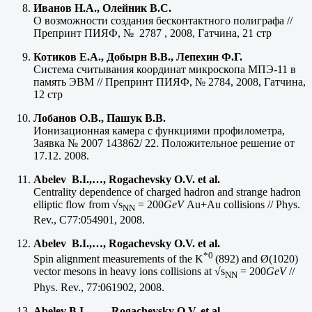
Иванов Н.А., Олейник В.С.
О возможности создания бесконтактного полиграфа //
Препринт ПИЯФ, № 2787 , 2008, Гатчина, 21 стр
Котиков Е.А., Добырн В.В., Лепехин Ф.Г.
Система считывания координат микроскопа МПЭ-11 в
память ЭВМ // Препринт ПИЯФ, № 2784, 2008, Гатчина,
12 стр
Лобанов О.В., Пашук В.В.
Ионизационная камера с функциями профилометра,
Заявка № 2007 143862/ 22. Положительное решение от
17.12. 2008.
Abelev B.I.,…, Rogachevsky O.V. et al.
Centrality dependence of charged hadron and strange hadron
elliptic flow from √s
= 200
GeV
Au+Au collisions // Phys.
NN
Rev., C77:054901, 2008.
Abelev B.I.,…, Rogachevsky O.V. et al.
*0
Spin alignment measurements of the K
(892) and Ø(1020)
vector mesons in heavy ions collisions at √s
= 200
GeV
//
NN
Phys. Rev., 77:061902, 2008.
Abelev B.I., …., Rogachevsky O.V. et al.