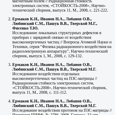
магнитным полем // Радиационная стойкость
электронных систем, «СТОЙКОСТЬ-2008», Научно-
технический сборник, выпуск 11, М., 2008, с. 221-222.
Ермаков К.Н., Иванов Н.А., Лобанов О.В.,
Любинский С.М., Пашук В.В., Тверской М.Г.,
Фисенко Т.Ю.
Исследование локальных структурных дефектов в
приборах с зарядовой связью от воздействия
высокоэнергичных частиц // Вопросы Атомной Науки и
Техники, серия "Физика радиационного воздействия на
радиоэлектронную аппаратуру", Научно-технический
сборник, выпуск 1, М., 2008, с. 129-132.
Ермаков К.Н., Иванов Н.А., Лобанов О.В.,
Любинский С.М., Пашук В.В., Тверской М.Г.
Исследование воздействия отдельных
высокоэнергетичных частиц на ПЗС-матрицы //
Радиационная стойкость электронных систем,
«СТОЙКОСТЬ-2008», Научно-технический сборник,
выпуск 11, М., 2008, с. 111-112.
Ермаков К.Н., Иванов Н.А., Лобанов О.В.,
Любинский С.М., Пашук В.В., Тверской М.Г.
Исследование воздействия протонов на ПЗС-матрицы //
Препринт ПИЯФ, № 2786, 2008, Гатчина, 32 стр.