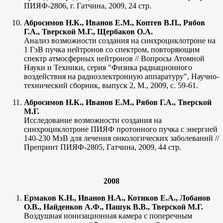
ПИЯФ-2806, г. Гатчина, 2009, 24 стр.
Абросимов Н.К., Иванов Е.М., Коптев В.П., Рябов
Г.А., Тверской М.Г., Щербаков О.А.
Анализ возможности создания на синхроциклотроне на
1 ГэВ пучка нейтронов со спектром, повторяющим
спектр атмосферных нейтронов // Вопросы Атомной
Науки и Техники, серия "Физика радиационного
воздействия на радиоэлектронную аппаратуру", Научно-
технический сборник, выпуск 2, М., 2009, с. 59-61.
Абросимов Н.К., Иванов Е.М., Рябов Г.А., Тверской
М.Г.
Исследование возможности создания на
синхроциклотроне ПИЯФ протонного пучка с энергией
140-230 МэВ для лечения онкологических заболеваний //
Препринт ПИЯФ-2805, Гатчина, 2009, 44 стр.
2008
Ермаков К.Н., Иванов Н.А., Котиков Е.А., Лобанов
О.В., Найденков А.Ф., Пашук В.В., Тверской М.Г.
Воздушная ионизационная камера с поперечным