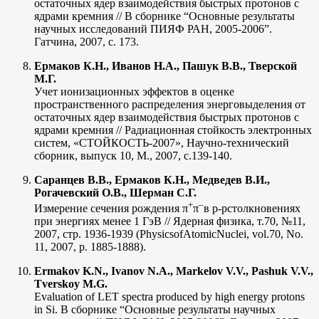
остаточных ядер взаимодействия быстрых протонов с
ядрами кремния // В сборнике “Основные результаты
научных исследований ПИЯФ РАН, 2005-2006”.
Гатчина, 2007, с. 173.
Ермаков К.Н., Иванов Н.А., Пашук В.В., Тверской
М.Г.
Учет ионизационных эффектов в оценке
пространственного распределения энерговыделения от
остаточных ядер взаимодействия быстрых протонов с
ядрами кремния // Радиационная стойкость электронных
систем, «СТОЙКОСТЬ-2007», Научно-технический
сборник, выпуск 10, М., 2007, с.139-140.
Саранцев В.В., Ермаков К.Н., Медведев В.И.,
Рогачевский О.В., Шерман С.Г.
+
–
Измерение сечения рождения π
π
в p-pстолкновениях
при энергиях менее 1 ГэВ // Ядерная физика, т.70, №11,
2007, стр. 1936-1939 (PhysicsofAtomicNuclei, vol.70, No.
11, 2007, p. 1885-1888).
Ermakov K.N., Ivanov N.A., Markelov V.V., Pashuk V.V.,
Tverskoy M.G.
Evaluation of LET spectra produced by high energy protons
in Si. В сборнике “Основные результаты научных