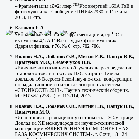
208
«Фрагментация (Z=2) ядер
Pbс энергией 160А ГэВ в
фотоэмульсии». Сообщение ПИЯФ-2930, г. Гатчина,
2013, 11 стр.
Котиков Е.А.
16
«Возможные механизмы фрагментации ядер
О с
импульсом 4,5 А ГэВ/с на ядрах фотоэмульсии».
Ядерная физика, т.76, № 6, стр. 782-786.
Иванов Н.А., Лобанов О.В., Митин Е.В., Пашук В.В.,
Прыгунов М.О., Семенчуков П.В.
«Влияние интенсивности облучения на распределение
темнового тока в пикселях ПЗС‑матриц» Тезисы
докладов 16 Всероссийской научно-техн. конференции
по радиационной стойкости электронных систем
«СТОЙКОСТЬ-2013». Научно-технический сборник.
М.: МИФИ (236 с.), с. 113-114, 2013.
Иванов Н.А., Лобанов О.В., Митин Е.В., Пашук В.В.,
Прыгунов М.О.
«Испытания на радиационную стойкость ПЗС-матриц»
Доклад на XII международной научно-технической
конференции «ЭЛЕКТРОННАЯ КОМПОНЕНТНАЯ
БАЗА КОСМИЧЕСКИХ СИСТЕМ». г. Сочи, 18 - 24