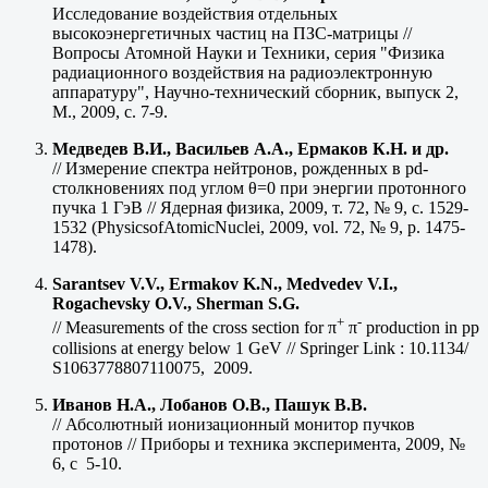
Исследование воздействия отдельных
высокоэнергетичных частиц на ПЗС-матрицы //
Вопросы Атомной Науки и Техники, серия "Физика
радиационного воздействия на радиоэлектронную
аппаратуру", Научно-технический сборник, выпуск 2,
М., 2009, с. 7-9.
Медведев В.И., Васильев А.А., Ермаков К.Н. и др.
// Измерение спектра нейтронов, рожденных в pd-
столкновениях под углом θ=0 при энергии протонного
пучка 1 ГэВ // Ядерная физика, 2009, т. 72, № 9, с. 1529-
1532 (PhysicsofAtomicNuclei, 2009, vol. 72, № 9, p. 1475-
1478).
Sarantsev V.V., Ermakov K.N., Medvedev V.I.,
Rogachevsky O.V., Sherman S.G.
+
-
// Measurements of the cross section for π
π
production in pp
collisions at energy below 1 GeV // Springer Link : 10.1134/
S1063778807110075, 2009.
Иванов Н.А., Лобанов О.В., Пашук В.В.
// Абсолютный ионизационный монитор пучков
протонов // Приборы и техника эксперимента, 2009, №
6, с 5-10.