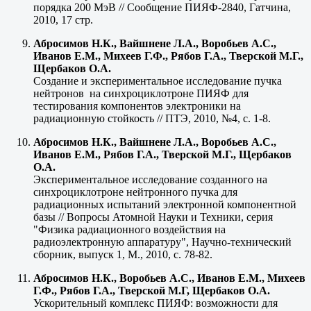
порядка 200 МэВ // Сообщение ПИЯФ-2840, Гатчина,
2010, 17 стр.
Абросимов Н.К., Вайшнене Л.А., Воробьев А.С.,
Иванов Е.М., Михеев Г.Ф., Рябов Г.А., Тверской М.Г.,
Щербаков О.А.
Создание и экспериментальное исследование пучка
нейтронов на синхроциклотроне ПИЯФ для
тестирования компонентов электроники на
радиационную стойкость // ПТЭ, 2010, №4, с. 1-8.
Абросимов Н.К., Вайшнене Л.А., Воробьев А.С.,
Иванов Е.М., Рябов Г.А., Тверской М.Г., Щербаков
О.А.
Экспериментальное исследование созданного на
синхроциклотроне нейтронного пучка для
радиационных испытаний электронной компонентной
базы // Вопросы Атомной Науки и Техники, серия
"Физика радиационного воздействия на
радиоэлектронную аппаратуру", Научно-технический
сборник, выпуск 1, М., 2010, с. 78-82.
Абросимов Н.К., Воробьев А.С., Иванов Е.М., Михеев
Г.Ф., Рябов Г.А., Тверской М.Г, Щербаков О.А.
Ускорительный комплекс ПИЯФ: возможности для