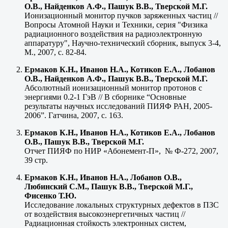
О.В., Найденков А.Ф., Пашук В.В., Тверской М.Г.
Ионизационный монитор пучков заряженных частиц //
Вопросы Атомной Науки и Техники, серия "Физика
радиационного воздействия на радиоэлектронную
аппаратуру", Научно-технический сборник, выпуск 3-4,
М., 2007, с. 82-84.
Ермаков К.Н., Иванов Н.А., Котиков Е.А., Лобанов
О.В., Найденков А.Ф., Пашук В.В., Тверской М.Г.
Абсолютный ионизационный монитор протонов с
энергиями 0.2-1 ГэВ // В сборнике “Основные
результаты научных исследований ПИЯФ РАН, 2005-
2006”. Гатчина, 2007, с. 163.
Ермаков К.Н., Иванов Н.А., Котиков Е.А., Лобанов
О.В., Пашук В.В., Тверской М.Г.
Отчет ПИЯФ по НИР «Абонемент-П», № Ф-272, 2007,
39 стр.
Ермаков К.Н., Иванов Н.А., Лобанов О.В.,
Любинский С.М., Пашук В.В., Тверской М.Г.,
Фисенко Т.Ю.
Исследование локальных структурных дефектов в ПЗС
от воздействия высокоэнергетичных частиц //
Радиационная стойкость электронных систем,