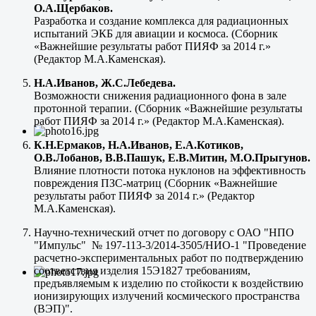
О.А.Щербаков.
Разработка и создание комплекса для радиационных
испытаний ЭКБ для авиации и космоса. (Сборник
«Важнейшие результаты работ ПИЯФ за 2014 г.»
(Редактор М.А.Каменская).
Н.А.Иванов, Ж.С.Лебедева.
Возможности снижения радиационного фона в зале
протонной терапии. (Сборник «Важнейшие результаты
работ ПИЯФ за 2014 г.» (Редактор М.А.Каменская).
К.Н.Ермаков, Н.А.Иванов, Е.А.Котиков,
О.В.Лобанов, В.В.Пашук, Е.В.Митин, М.О.Прыгунов.
Влияние плотности потока нуклонов на эффективность
повреждения ПЗС-матриц (Сборник «Важнейшие
результаты работ ПИЯФ за 2014 г.» (Редактор
М.А.Каменская).
Научно-технический отчет по договору с ОАО "НПО
"Импульс" № 197-113-3/2014-3505/НИО-1 "Проведение
расчетно-экспериментальных работ по подтверждению
соответствия изделия 15Э1827 требованиям,
предъявляемым к изделию по стойкости к воздействию
ионизирующих излучений космического пространства
(ВЭП)".