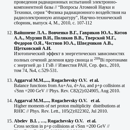
проведения радиационных испытаний электронно-
компонентной базы // “Вопросы Атомной Науки и
Техники, серия "Физика радиационного воздействия на
радиоэлектронную аппаратуру", Научно-технический
сборник, выпуск 4, М., 2010, с. 107-112
Вайшнене Л.А.. Вовченко В.Г., Гавриков Ю.А., Котов
А.А., Мурзин В.И., Поляков В.В., Тверской М.Г.,
Федоров О.Я., Честнов Ю.А., Шведчиков А.В.,
Щетковский А.И.
Изотопический эффект в энергетических зависимостях
209
полных сечений деления ядер свинца и
Bi протонами
с энергией до 1 ГэВ // Известия РАН, Сер. физ., 2010,
том 74, №4, с.529-531.
Aggarval M.M.,..., Rogachevsky O.V. et al.
Balance functions from Au+Au, d+Au, and p+p collisions at
√Snn =200 GeV // Phys. Rev. C82(2):024905, Aug 2010.
Aggarval M.M.,..., Rogachevsky O.V. et al.
Higher moments of net proton multiplicity distributions at
RHIC // Phys. Rev. Lett., 105(2):022302, Jul 2010.
Abelev B.I. , …, Rogachevsky O.V. et al.
Cross section in p+p collisions at √Snn =200 GeV //