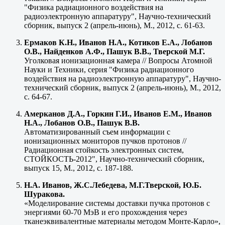
"Физика радиационного воздействия на
радиоэлектронную аппаратуру", Научно-технический
сборник, выпуск 2 (апрель-июнь), М., 2012, с. 61-63.
Ермаков К.Н., Иванов Н.А., Котиков Е.А., Лобанов
О.В., Найденков А.Ф., Пашук В.В., Тверской М.Г.
Уголковая ионизационная камера // Вопросы Атомной
Науки и Техники, серия "Физика радиационного
воздействия на радиоэлектронную аппаратуру", Научно-
технический сборник, выпуск 2 (апрель-июнь), М., 2012,
с. 64-67.
Амерканов Д.А., Горкин Г.И., Иванов Е.М., Иванов
Н.А., Лобанов О.В., Пашук В.В.
Автоматизированный съем информации с
ионизационных мониторов пучков протонов //
Радиационная стойкость электронных систем,
СТОЙКОСТЬ-2012", Научно-технический сборник,
выпуск 15, М., 2012, с. 187-188.
Н.А. Иванов, Ж.С.Лебедева, М.Г.Тверской, Ю.Б.
Шуракова.
«Моделирование системы доставки пучка протонов с
энергиями 60-70 МэВ и его прохождения через
тканеэквивалентные материалы методом Монте-Карло»,