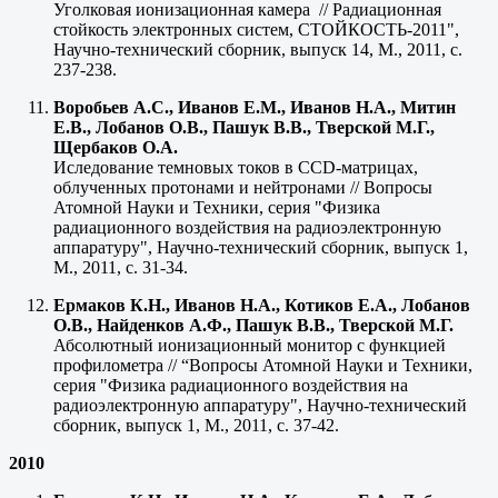
Уголковая ионизационная камера // Радиационная
стойкость электронных систем, СТОЙКОСТЬ-2011",
Научно-технический сборник, выпуск 14, М., 2011, с.
237-238.
Воробьев А.С., Иванов Е.М., Иванов Н.А., Митин
Е.В., Лобанов О.В., Пашук В.В., Тверской М.Г.,
Щербаков О.А.
Иследование темновых токов в CCD-матрицах,
облученных протонами и нейтронами // Вопросы
Атомной Науки и Техники, серия "Физика
радиационного воздействия на радиоэлектронную
аппаратуру", Научно-технический сборник, выпуск 1,
М., 2011, с. 31-34.
Ермаков К.Н., Иванов Н.А., Котиков Е.А., Лобанов
О.В., Найденков А.Ф., Пашук В.В., Тверской М.Г.
Абсолютный ионизационный монитор с функцией
профилометра // “Вопросы Атомной Науки и Техники,
серия "Физика радиационного воздействия на
радиоэлектронную аппаратуру", Научно-технический
сборник, выпуск 1, М., 2011, с. 37-42.
2010