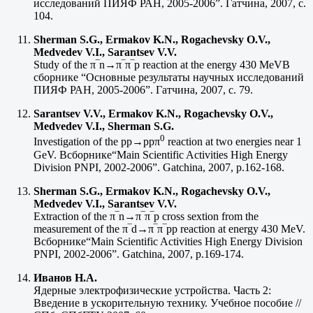
исследований ПИЯФ РАН, 2005-2006”. Гатчина, 2007, с.
104.
Sherman S.G., Ermakov K.N., Rogachevsky O.V.,
Medvedev V.I., Sarantsev V.V.
Study of the π‾n→π‾π‾р reaction at the energy 430 MeVВ
сборнике “Основные результаты научных исследований
ПИЯФ РАН, 2005-2006”. Гатчина, 2007, с. 79.
Sarantsev V.V., Ermakov K.N., Rogachevsky O.V.,
Medvedev V.I., Sherman S.G.
0
Investigation of the рр→ррπ
reaction at two energies near 1
GeV. Всборнике“Main Scientific Activities High Energy
Division PNPI, 2002-2006”. Gatchina, 2007, p.162-168.
Sherman S.G., Ermakov K.N., Rogachevsky O.V.,
Medvedev V.I., Sarantsev V.V.
Extraction of the π‾n→π‾π‾р cross sextion from the
measurement of the π‾d→π‾π‾рр reaction at energy 430 MeV.
Всборнике“Main Scientific Activities High Energy Division
PNPI, 2002-2006”. Gatchina, 2007, p.169-174.
Иванов Н.А.
Ядерные электрофизические устройства. Часть 2:
Введение в ускорительную технику. Учебное пособие //