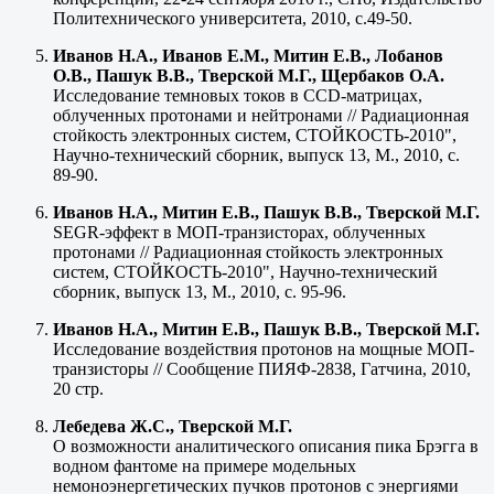
Политехнического университета, 2010, с.49-50.
Иванов Н.А., Иванов Е.М., Митин Е.В., Лобанов
О.В., Пашук В.В., Тверской М.Г., Щербаков О.А.
Исследование темновых токов в CCD-матрицах,
облученных протонами и нейтронами // Радиационная
стойкость электронных систем, СТОЙКОСТЬ-2010",
Научно-технический сборник, выпуск 13, М., 2010, с.
89-90.
Иванов Н.А., Митин Е.В., Пашук В.В., Тверской М.Г.
SEGR-эффект в МОП-транзисторах, облученных
протонами // Радиационная стойкость электронных
систем, СТОЙКОСТЬ-2010", Научно-технический
сборник, выпуск 13, М., 2010, с. 95-96.
Иванов Н.А., Митин Е.В., Пашук В.В., Тверской М.Г.
Исследование воздействия протонов на мощные МОП-
транзисторы // Сообщение ПИЯФ-2838, Гатчина, 2010,
20 стр.
Лебедева Ж.С., Тверской М.Г.
О возможности аналитического описания пика Брэгга в
водном фантоме на примере модельных
немоноэнергетических пучков протонов с энергиями