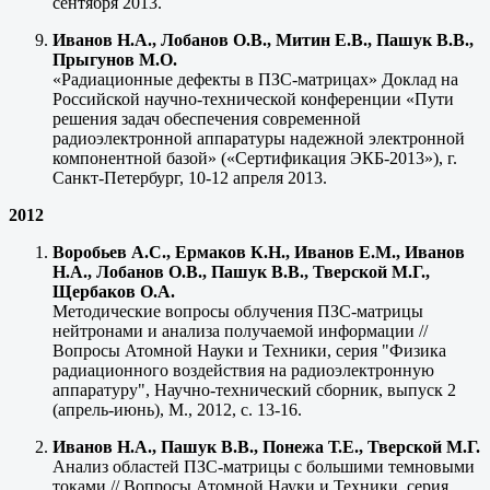
сентября 2013.
Иванов Н.А., Лобанов О.В., Митин Е.В., Пашук В.В.,
Прыгунов М.О.
«Радиационные дефекты в ПЗС-матрицах» Доклад на
Российской научно-технической конференции «Пути
решения задач обеспечения современной
радиоэлектронной аппаратуры надежной электронной
компонентной базой» («Сертификация ЭКБ-2013»), г.
Санкт-Петербург, 10-12 апреля 2013.
2012
Воробьев А.С., Ермаков К.Н., Иванов Е.М., Иванов
Н.А., Лобанов О.В., Пашук В.В., Тверской М.Г.,
Щербаков О.А.
Методические вопросы облучения ПЗС-матрицы
нейтронами и анализа получаемой информации //
Вопросы Атомной Науки и Техники, серия "Физика
радиационного воздействия на радиоэлектронную
аппаратуру", Научно-технический сборник, выпуск 2
(апрель-июнь), М., 2012, с. 13-16.
Иванов Н.А., Пашук В.В., Понежа Т.Е., Тверской М.Г.
Анализ областей ПЗС-матрицы с большими темновыми
токами // Вопросы Атомной Науки и Техники, серия