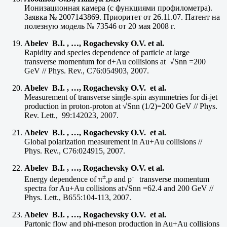
Ионизационная камера (с функциями профилометра).
Заявка № 2007143869. Приоритет от 26.11.07. Патент на
полезную модель № 73546 от 20 мая 2008 г.
Abelev B.I. , …, Rogachevsky O.V. et al.
Rapidity and species dependence of particle at large
transverse momentum for d+Au collisions at √Snn =200
GeV // Phys. Rev., C76:054903, 2007.
Abelev B.I. , …, Rogachevsky O.V. et al.
Measurement of transverse single-spin asymmetries for di-jet
production in proton-proton at √Snn (1/2)=200 GeV // Phys.
Rev. Lett., 99:142023, 2007.
Abelev B.I. , …, Rogachevsky O.V. et al.
Global polarization measurement in Au+Au collisions //
Phys. Rev., C76:024915, 2007.
Abelev B.I. , …, Rogachevsky O.V. et al.
±
-
Energy dependence of π
,p and p
transverse momentum
spectra for Au+Au collisions at√Snn =62.4 and 200 GeV //
Phys. Lett., B655:104-113, 2007.
Abelev B.I. , …, Rogachevsky O.V. et al.
Partonic flow and phi-meson production in Au+Au collisions