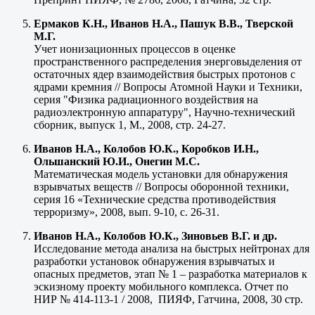
Ермаков К.Н., Иванов Н.А., Пашук В.В., Тверской
М.Г.
Учет ионизационных процессов в оценке
пространственного распределения энерговыделения от
остаточных ядер взаимодействия быстрых протонов с
ядрами кремния // Вопросы Атомной Науки и Техники,
серия "Физика радиационного воздействия на
радиоэлектронную аппаратуру", Научно-технический
сборник, выпуск 1, М., 2008, стр. 24-27.
Иванов Н.А., Колобов Ю.К., Коробков И.Н.,
Ольшанский Ю.И., Онегин М.С.
Математическая модель установки для обнаружения
взрывчатых веществ // Вопросы оборонной техники,
серия 16 «Технические средства противодействия
терроризму», 2008, вып. 9-10, с. 26-31.
Иванов Н.А., Колобов Ю.К., Зиновьев В.Г. и др.
Исследование метода анализа на быстрых нейтронах для
разработки установок обнаружения взрывчатых и
опасных предметов, этап № 1 – разработка материалов к
эскизному проекту мобильного комплекса. Отчет по
НИР № 414-113-1 / 2008, ПИЯФ, Гатчина, 2008, 30 стр.