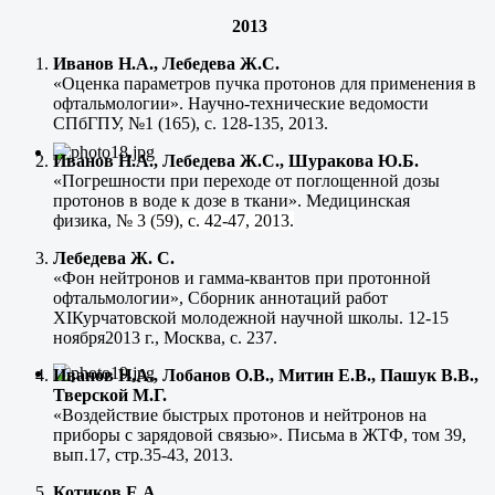
2013
Иванов Н.А., Лебедева Ж.С.
«Оценка параметров пучка протонов для применения в
офтальмологии». Научно-технические ведомости
СПбГПУ, №1 (165), с. 128-135, 2013.
Иванов Н.А., Лебедева Ж.С., Шуракова Ю.Б.
«Погрешности при переходе от поглощенной дозы
протонов в воде к дозе в ткани». Медицинская
физика,
№ 3 (59), с. 42-47, 2013.
Лебедева Ж. С.
«Фон нейтронов и гамма-квантов при протонной
офтальмологии», Сборник аннотаций работ
XIКурчатовской молодежной научной школы. 12-15
ноября2013 г., Москва, с. 237.
Иванов Н.А., Лобанов О.В., Митин Е.В., Пашук В.В.,
Тверской М.Г.
«Воздействие быстрых протонов и нейтронов на
приборы с зарядовой связью». Письма в ЖТФ, том 39,
вып.17, стр.35-43, 2013.
Котиков Е.А.