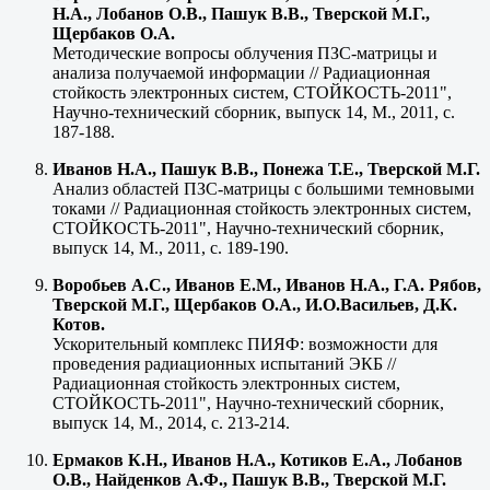
Н.А., Лобанов О.В., Пашук В.В., Тверской М.Г.,
Щербаков О.А.
Методические вопросы облучения ПЗС-матрицы и
анализа получаемой информации // Радиационная
стойкость электронных систем, СТОЙКОСТЬ-2011",
Научно-технический сборник, выпуск 14, М., 2011, с.
187-188.
Иванов Н.А., Пашук В.В., Понежа Т.Е., Тверской М.Г.
Анализ областей ПЗС-матрицы с большими темновыми
токами // Радиационная стойкость электронных систем,
СТОЙКОСТЬ-2011", Научно-технический сборник,
выпуск 14, М., 2011, с. 189-190.
Воробьев А.С., Иванов Е.М., Иванов Н.А., Г.А. Рябов,
Тверской М.Г., Щербаков О.А., И.О.Васильев, Д.К.
Котов.
Ускорительный комплекс ПИЯФ: возможности для
проведения радиационных испытаний ЭКБ //
Радиационная стойкость электронных систем,
СТОЙКОСТЬ-2011", Научно-технический сборник,
выпуск 14, М., 2014, с. 213-214.
Ермаков К.Н., Иванов Н.А., Котиков Е.А., Лобанов
О.В., Найденков А.Ф., Пашук В.В., Тверской М.Г.