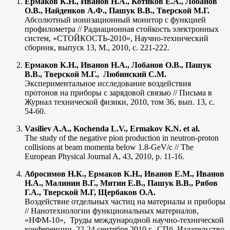
Ермаков К.Н., Иванов Н.А., Котиков Е.А., Лобанов
О.В., Найденков А.Ф., Пашук В.В., Тверской М.Г.
Абсолютный ионизационный монитор с функцией
профилометра // Радиационная стойкость электронных
систем, «СТОЙКОСТЬ-2010», Научно-технический
сборник, выпуск 13, М., 2010, с. 221-222.
Ермаков К.Н., Иванов Н.А., Лобанов О.В., Пашук
В.В., Тверской М.Г., Любинский С.М.
Экспериментальное исследование воздействия
протонов на приборы с зарядовой связью // Письма в
Журнал технической физики, 2010, том 36, вып. 13, с.
54-60.
Vasiliev A.A., Kochenda L.V., Ermakov K.N. et al.
The study of the negative pion production in neutron-proton
collisions at beam momenta below 1.8-GeV/c // The
European Physical Journal A, 43, 2010, p. 11-16.
Абросимов Н.К., Ермаков К.Н., Иванов Е.М., Иванов
Н.А., Малинин В.Г., Митин Е.В., Пашук В.В., Рябов
Г.А., Тверской М.Г, Щербаков О.А.
Воздействие отдельных частиц на материалы и приборы
// Нанотехнологии функциональных материалов,
«НФМ-10», Труды международной научно-технической
конференции, 22-24 сентября 2010 г., СПб, Издательство