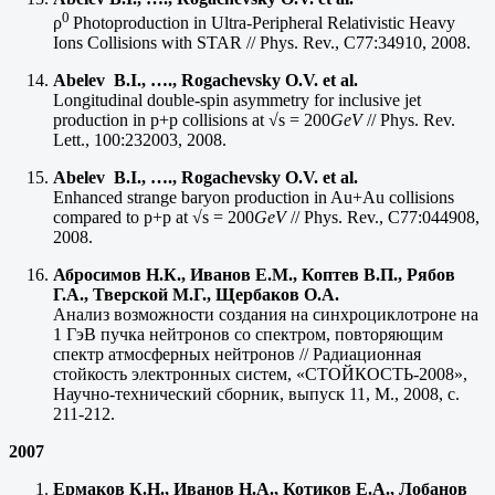
0
ρ
Photoproduction in Ultra-Peripheral Relativistic Heavy
Ions Collisions with STAR // Phys. Rev., C77:34910, 2008.
Abelev B.I., …., Rogachevsky O.V. et al.
Longitudinal double-spin asymmetry for inclusive jet
production in p+p collisions at √s = 200
GeV
// Phys. Rev.
Lett., 100:232003, 2008.
Abelev B.I., …., Rogachevsky O.V. et al.
Enhanced strange baryon production in Au+Au collisions
compared to p+p at √s = 200
GeV
// Phys. Rev., C77:044908,
2008.
Абросимов Н.К., Иванов Е.М., Коптев В.П., Рябов
Г.А., Тверской М.Г., Щербаков О.А.
Анализ возможности создания на синхроциклотроне на
1 ГэВ пучка нейтронов со спектром, повторяющим
спектр атмосферных нейтронов // Радиационная
стойкость электронных систем, «СТОЙКОСТЬ-2008»,
Научно-технический сборник, выпуск 11, М., 2008, с.
211-212.
2007
Ермаков К.Н., Иванов Н.А., Котиков Е.А., Лобанов