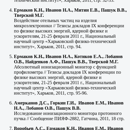
технический институт», Харьков, 2011, стр. 32-33.
Ермаков К.Н., Иванов Н.А., Митин Е.В., Пашук В.В.,
Тверской М.Г.
Воздействие отельных частиц на изделия
микроэлектроники // Тезисы докладов IХ конференции
по физике высоких энергий, ядерной физике и
ускорителям, 21-25 февраля 2011 г., Национальный
научный центр «Харьковский физико-технический
институт», Харьков, 2011, стр. 94.
Ермаков К.Н., Иванов Н.А., Котиков Е.А., Лобанов
О.В., Найденков А.Ф., Пашук В.В., Тверской М.Г.
Абсолютный ионизационный монитор с функцией
профилометра // Тезисы докладов IХ конференции по
физике высоких энергий, ядерной физике и
ускорителям, 21-25 февраля 2011 г., Национальный
научный центр «Харьковский физико-технический
институт», Харьков, 2011, стр. 95-96.
Амерканов Д.С., Горкин Г.И., Иванов Е.М., Иванов
Н.А., Лобанов О.В., Пашук В.В.
Исследование ионизационного монитора протонного
пучка // Сообщение ПИЯФ-2882, Гатчина, 2011, 18 стр.
Воробьев А.С., Ермаков К.Н., Иванов Е.М., Иванов