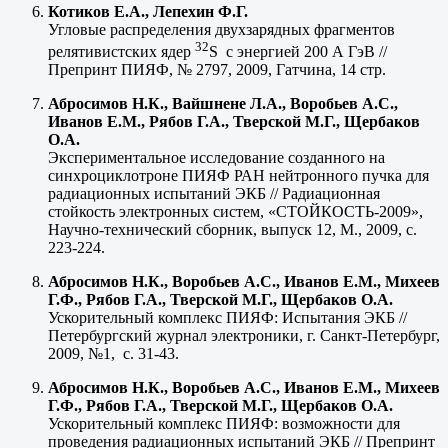
Котиков Е.А., Лепехин Ф.Г.
Угловые распределения двухзарядных фрагментов
32
релятивистских ядер
S с энергией 200 А ГэВ //
Препринт ПИЯФ, № 2797, 2009, Гатчина, 14 стр.
Абросимов Н.К., Вайшнене Л.А., Воробьев А.С.,
Иванов Е.М., Рябов Г.А., Тверской М.Г., Щербаков
О.А.
Экспериментальное исследование созданного на
синхроциклотроне ПИЯФ РАН нейтронного пучка для
радиационных испытаний ЭКБ // Радиационная
стойкость электронных систем, «СТОЙКОСТЬ-2009»,
Научно-технический сборник, выпуск 12, М., 2009, с.
223-224.
Абросимов Н.К., Воробьев А.С., Иванов Е.М., Михеев
Г.Ф., Рябов Г.А., Тверской М.Г., Щербаков О.А.
Ускорительный комплекс ПИЯФ: Испытания ЭКБ //
Петербургский журнал электроники, г. Санкт-Петербург,
2009, №1, с. 31-43.
Абросимов Н.К., Воробьев А.С., Иванов Е.М., Михеев
Г.Ф., Рябов Г.А., Тверской М.Г., Щербаков О.А.
Ускорительный комплекс ПИЯФ: возможности для
проведения радиационных испытаний ЭКБ // Препринт