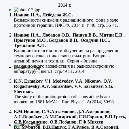
2014 г.
Иванов Н.А., Лебедева Ж.С.
Возможности снижения радиационного фона в зале
протонной терапии. ПЖТФ. 2014 г., т. 40, стр. 36-41.
Иванов Н.А., Лобанов О.В., Пашук В.В., Митин Е.В.,
Прыгунов М.О., Богданов В.П., Осадчий И.С.,
Трещалин А.П.
Влияние интенсивностиоблучения на распределение
темнового тока в пикселях пзс-матриц. Вопросы
атомной науки и техники, Серия «Физика
радиационного воздействия на радиоэлектронную
аппаратуру», вып.1, стр.49-51, 2014.
K.N. Ermakov, V.I. Medvedev, V.A. Nikonov, O.V.
Rogachevsky, A.V. Sarasntsev, V.V. Sarantsev, S.G.
Sherman.
The study of the proton-proton collisions at the beam
momentum 1581 MeV/c. Eur. Phys. J. A(2014) 50:98.
Е.М.Иванов, С.А.Артамонов, Д.А.Амерканов,
А.С.Воробьев, А.М.Гагарский, Г.И.Горкин, В.П.Гресь,
С.В.Касьяненко, О.В.Лобанов, Г.Ф.Михеев,
В.Г.Муратов, В.В.Пашук, Г.А.Рябов, В.А.Соловей,