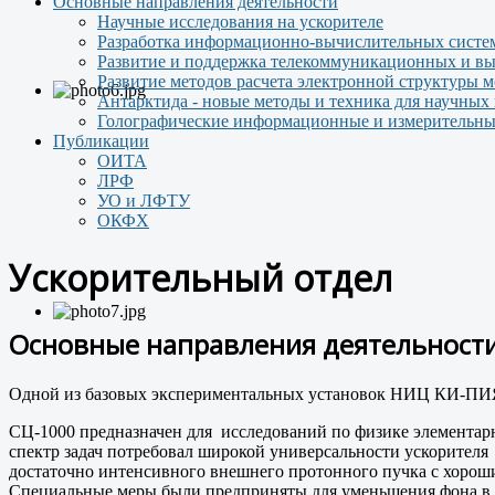
Основные направления деятельности
Научные исследования на ускорителе
Разработка информационно-вычислительных систем
Развитие и поддержка телекоммуникационных и вы
Развитие методов расчета электронной структуры 
Антарктида - новые методы и техника для научных
Голографические информационные и измерительны
Публикации
ОИТА
ЛРФ
УО и ЛФТУ
ОКФХ
Ускорительный отдел
Основные направления деятельности
Одной из базовых экспериментальных установок НИЦ КИ-ПИЯФ
СЦ-1000 предназначен для исследований по физике элементар
спектр задач потребовал широкой универсальности ускорител
достаточно интенсивного внешнего протонного пучка с хорош
Специальные меры были предприняты для уменьшения фона в 