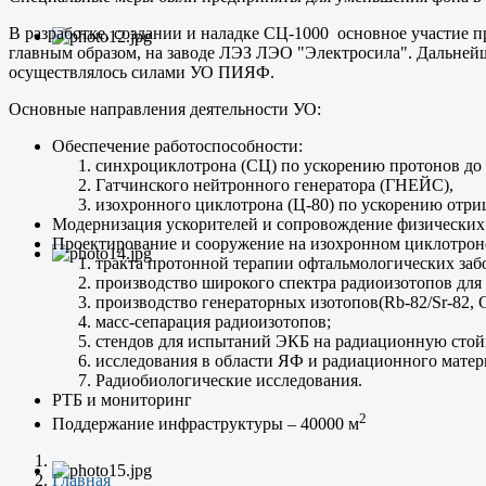
В разработке, создании и наладке СЦ-1000 основное участи
главным образом, на заводе ЛЭЗ ЛЭО "Электросила". Дальнейше
осуществлялось силами УО ПИЯФ.
Основные направления деятельности УО:
Обеспечение работоспособности:
синхроциклотрона (СЦ) по ускорению протонов до
Гатчинского нейтронного генератора (ГНЕЙС),
изохронного циклотрона (Ц-80) по ускорению отри
Модернизация ускорителей и сопровождение физических 
Проектирование и сооружение на изохронном циклотрон
тракта протонной терапии офтальмологических заб
производство широкого спектра радиоизотопов для мед
производство генераторных изотопов(Rb-82/Sr-82, G
масс-сепарация радиоизотопов;
стендов для испытаний ЭКБ на радиационную стой
исследования в области ЯФ и радиационного матер
Радиобиологические исследования.
РТБ и мониторинг
2
Поддержание инфраструктуры – 40000 м
Главная