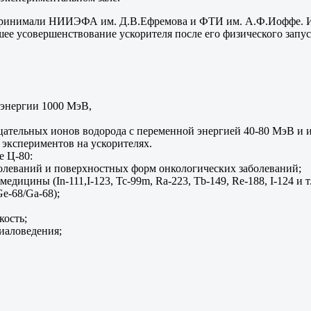
е принимали НИИЭФА им. Д.В.Ефремова и ФТИ им. А.Ф.Иоффе. И
е усовершенствование ускорителя после его физического запуск
 энергии 1000 МэВ,
цательных ионов водорода с переменной энергией 40-80 МэВ и 
экспериментов на ускорителях.
е Ц-80:
олеваний и поверхностных форм онкологических заболеваний;
ицины (In-111,I-123, Tc-99m, Ra-223, Tb-149, Re-188, I-124 и т.
e-68/Ga-68);
кость;
иаловедения;