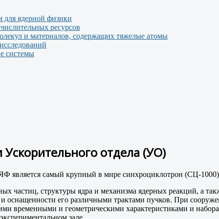
 для ядерной физики
числительных ресурсов
молекул и материалов, содержащих тяжелые атомы
 исследований
е системы
 Ускорительного отдела (УО)
 является самый крупный в мире синхроциклотрон (СЦ-1000) н
ных частиц, структуры ядра и механизма ядерных реакций, а т
я и оснащенности его различными трактами пучков. При сооруж
ими временными и геометрическими характеристиками и набора 
экспериментальном зале.