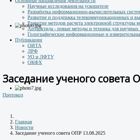
Основные направления деятельности
Научные исследования на ускорителе
Разработка информационно-вычислительных систем
Развитие и поддержка телекоммуникационных и вы
Развитие методов расчета электронной структуры 
Антарктида - новые методы и техника для научных
Голографические информационные и измерительны
Публикации
ОИТА
ЛРФ
УО и ЛФТУ
ОКФХ
Заседание ученого совета О
Протокол
Главная
Новости
Заседание ученого совета ОПР 13.08.2025